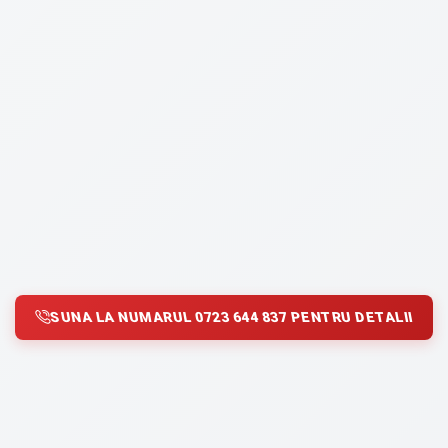
SUNA LA NUMARUL 0723 644 837 PENTRU DETALII