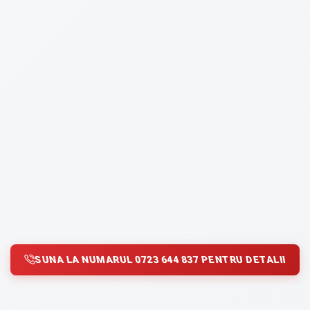
SUNA LA NUMARUL 0723 644 837 PENTRU DETALII