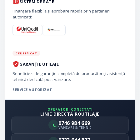
SISTEM DE RATE
Finanțare flexibilă și aprobare rapidă prin parteneri
autorizați:
CERTIFICAT
GARANȚIE UTILAJE
Beneficiezi de garanție completă de producător și asistență
tehnică dedicată post-vânzare.
SERVICE AUTORIZAT
OPERATORI CONECTAȚI
LINIE DIRECTĂ ROUTILAJE
0746 984 669
VÂNZĂRI & TEHNIC