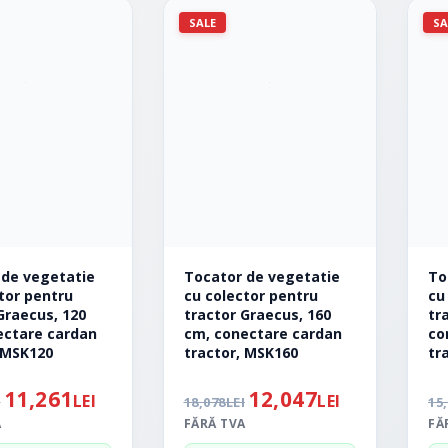
SALE
SA
 de vegetatie
Tocator de vegetatie
To
tor pentru
cu colector pentru
cu
Graecus, 120
tractor Graecus, 160
tr
ectare cardan
cm, conectare cardan
co
 MSK120
tractor, MSK160
tr
11,261
12,047
LEI
LEI
I
18,078
LEI
15
A
FĂRĂ TVA
FĂ