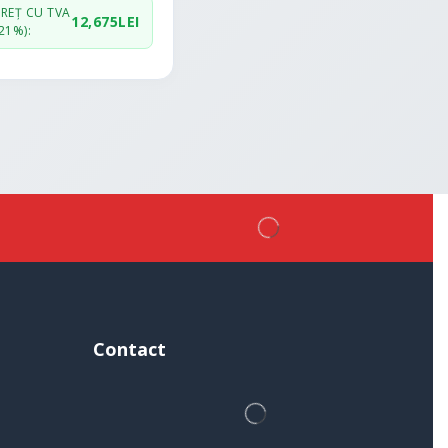
PREȚ CU TVA
12,675
LEI
21%):
Contact