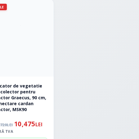
LE
cator de vegetatie
 colector pentru
actor Graecus, 90 cm,
nectare cardan
actor, MSK90
10,475
LEI
,720
LEI
RĂ TVA