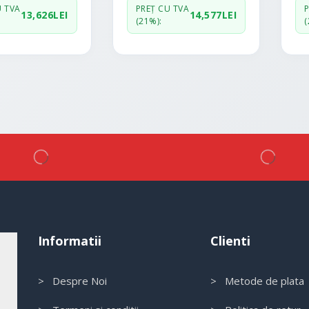
U TVA
PREȚ CU TVA
13,626
LEI
14,577
LEI
(21%):
(
Informatii
Clienti
> Despre Noi
> Metode de plata