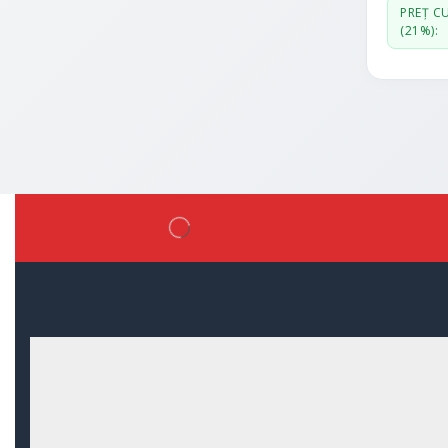
PREȚ C
(21%):