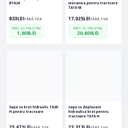
BTA26
mecanica pentru tractoare
TA10-M
833
LEI
17,025
LEI
FĂRĂ TVA
FĂRĂ TVA
PREȚ CU TVA (21%):
PREȚ CU TVA (21%):
1,008
LEI
20,600
LEI
Sapa cu brat hidraulic TA20-
sapa cu deplasare
H pentru tractoare
hidraulica brat pentru
tractoare TA16-H
25,671
LEI
23,313
LEI
FĂRĂ TVA
FĂRĂ TVA