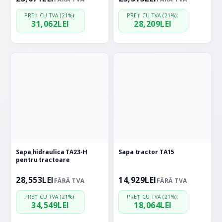
PREȚ CU TVA (21%):
PREȚ CU TVA (21%):
31,062
LEI
28,209
LEI
Sapa hidraulica TA23-H
Sapa tractor TA15
pentru tractoare
28,553
LEI
14,929
LEI
FĂRĂ TVA
FĂRĂ TVA
PREȚ CU TVA (21%):
PREȚ CU TVA (21%):
34,549
LEI
18,064
LEI