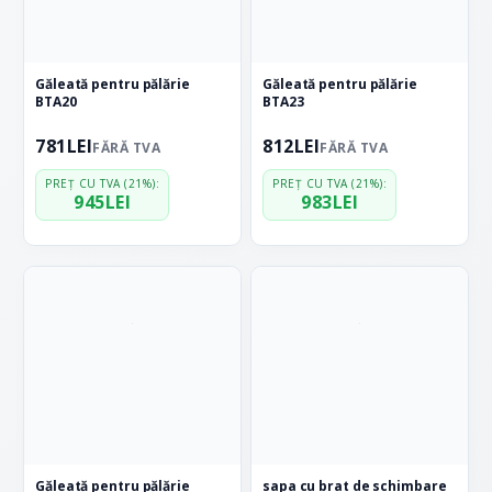
Găleată pentru pălărie
Găleată pentru pălărie
BTA20
BTA23
781
LEI
812
LEI
FĂRĂ TVA
FĂRĂ TVA
PREȚ CU TVA (21%):
PREȚ CU TVA (21%):
945
LEI
983
LEI
Găleată pentru pălărie
sapa cu brat de schimbare