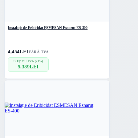
Instalație de Eribicidat EŞMESAN Esnarut ES-300
4,454
LEI
FĂRĂ TVA
PREȚ CU TVA (21%):
5,389
LEI