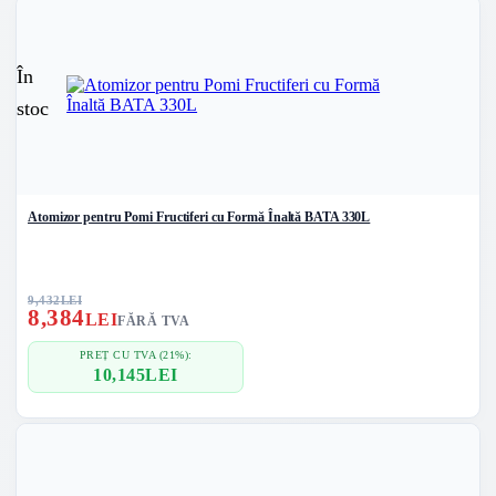
În
stoc
Atomizor pentru Pomi Fructiferi cu Formă Înaltă BATA 330L
9,432
LEI
8,384
LEI
FĂRĂ TVA
PREȚ CU TVA (21%):
10,145
LEI