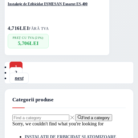
Instalație de Eribicidat EŞMESAN Esnarut ES-400
4,716
LEI
FĂRĂ TVA
PREȚ CU TVA (21%):
5,706
LEI
1
2
next
Categorii produse
Find a category
Sorry, we couldn't find what you're looking for
INSTALATII DE ERBICIDAT SI ATOMIZOARE