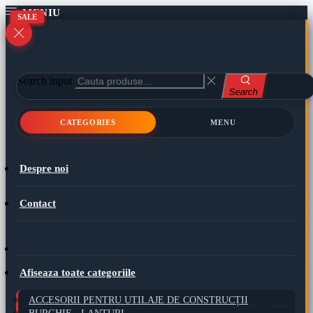
SALE
SALE
SALE
SALE
SALE
SALE
SALE
SALE
Search input
Search
CATEGORIES
MENU
Despre noi
Contact
Afiseaza toate categoriile
ACCESORII PENTRU UTILAJE DE CONSTRUCȚII