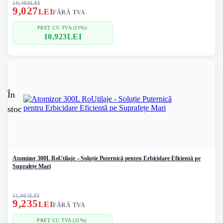
10,480
LEI
9,027
LEI
FĂRĂ TVA
PREȚ CU TVA (21%):
10,923
LEI
În
stoc
Atomizor 300L RoUtilaje – Soluție Puternică pentru Erbicidare Eficientă pe
Suprafețe Mari
11,004
LEI
9,235
LEI
FĂRĂ TVA
PREȚ CU TVA (21%):