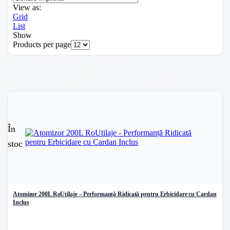
View as:
Grid
List
Show
Products per page
În
stoc
Atomizor 200L RoUtilaje – Performanță Ridicată pentru Erbicidare cu Cardan
Inclus