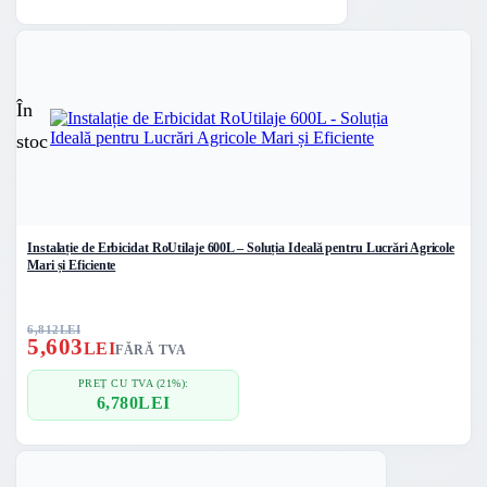
În
stoc
Instalație de Erbicidat RoUtilaje 600L – Soluția Ideală pentru Lucrări Agricole
Mari și Eficiente
6,812
LEI
5,603
LEI
FĂRĂ TVA
PREȚ CU TVA (21%):
6,780
LEI