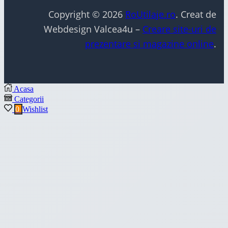
Copyright © 2026
RoUtilaje.ro
. Creat de
Webdesign Valcea4u –
Creare site-uri de
prezentare si magazine online
.
Acasa
Categorii
0
Wishlist