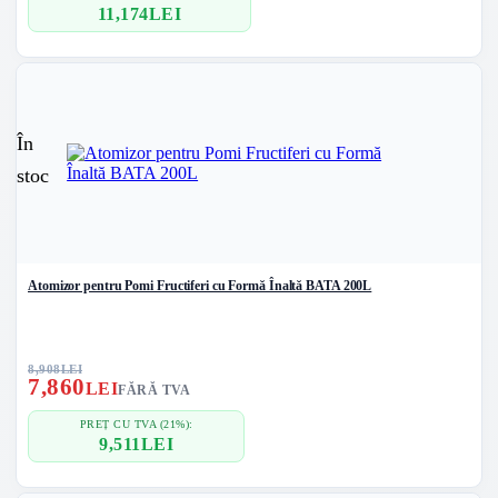
11,174
LEI
În
stoc
Atomizor pentru Pomi Fructiferi cu Formă Înaltă BATA 200L
8,908
LEI
7,860
LEI
FĂRĂ TVA
PREȚ CU TVA (21%):
9,511
LEI