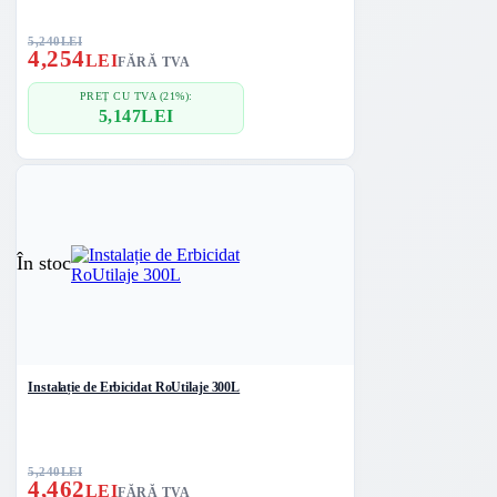
5,240
LEI
4,254
LEI
FĂRĂ TVA
PREȚ CU TVA (21%):
5,147
LEI
În stoc
Instalație de Erbicidat RoUtilaje 300L
5,240
LEI
4,462
LEI
FĂRĂ TVA