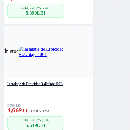
PREȚ CU TVA (21%):
5,399
LEI
În stoc
Instalație de Erbicidat RoUtilaje 400L
5,764
LEI
4,669
LEI
FĂRĂ TVA
PREȚ CU TVA (21%):
5,649
LEI