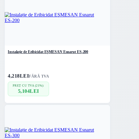
Instalație de Eribicidat EŞMESAN Esnarut ES-200
4,218
LEI
FĂRĂ TVA
PREȚ CU TVA (21%):
5,104
LEI