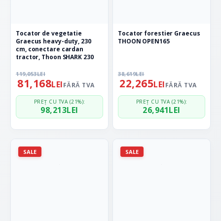
Tocator de vegetatie
Tocator forestier Graecus
Graecus heavy-duty, 230
THOON OPEN165
cm, conectare cardan
tractor, Thoon SHARK 230
119,053
LEI
38,619
LEI
81,168
22,265
LEI
LEI
FĂRĂ TVA
FĂRĂ TVA
PREȚ CU TVA (21%):
PREȚ CU TVA (21%):
98,213
LEI
26,941
LEI
SALE
SALE