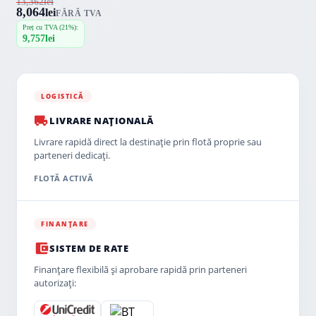
13,362
lei
8,064
lei
FĂRĂ TVA
Preț cu TVA (21%):
9,757
lei
LOGISTICĂ
LIVRARE NAȚIONALĂ
Livrare rapidă direct la destinație prin flotă proprie sau
parteneri dedicați.
FLOTĂ ACTIVĂ
FINANȚARE
SISTEM DE RATE
Finanțare flexibilă și aprobare rapidă prin parteneri
autorizați: