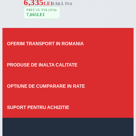
6,335
LEI
FĂRĂ TVA
PREȚ CU TVA (21%):
7,665
LEI
OFERIM TRANSPORT IN ROMANIA
PRODUSE DE INALTA CALITATE
OPTIUNE DE CUMPARARE IN RATE
SUPORT PENTRU ACHIZITIE