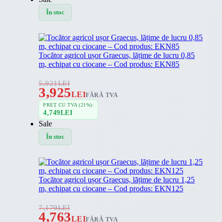
În stoc
Tocător agricol ușor Graecus, lățime de lucru 0,85
m, echipat cu ciocane – Cod produs: EKN85
5,921
LEI
3,925
LEI
FĂRĂ TVA
PREȚ CU TVA (21%):
4,749
LEI
Sale
În stoc
Tocător agricol ușor Graecus, lățime de lucru 1,25
m, echipat cu ciocane – Cod produs: EKN125
7,179
LEI
4,763
LEI
FĂRĂ TVA