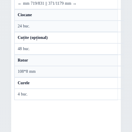
← mm 719/831 || 371/1179 mm →
Ciocane
24 buc.
Cuțite (opțional)
48 buc.
Rotor
108*8 mm
Curele
4 buc.