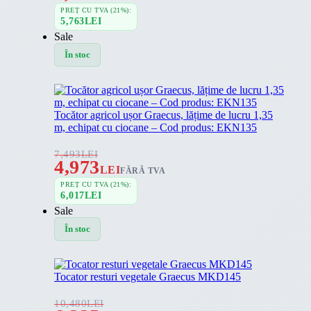
PREȚ CU TVA (21%):
5,763
LEI
Sale
În stoc
Tocător agricol ușor Graecus, lățime de lucru 1,35
m, echipat cu ciocane – Cod produs: EKN135
7,493
LEI
4,973
LEI
FĂRĂ TVA
PREȚ CU TVA (21%):
6,017
LEI
Sale
În stoc
Tocator resturi vegetale Graecus MKD145
10,480
LEI