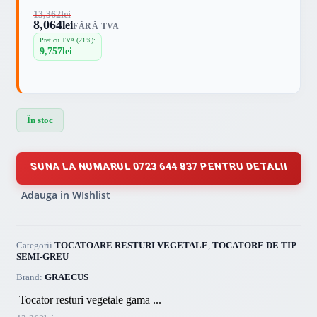
13,362
lei
8,064
lei
FĂRĂ TVA
Preț cu TVA (21%):
9,757
lei
În stoc
SUNA LA NUMARUL 0723 644 837 PENTRU DETALII
Adauga in WIshlist
Categorii
TOCATOARE RESTURI VEGETALE
,
TOCATORE DE TIP
SEMI-GREU
Brand:
GRAECUS
Tocator resturi vegetale gama ...