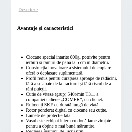
Descriere
Avantaje și caracteristici
Ciocane special intarite 800g, potrivite pentru
ierburi si ramuri de pana la 5 cm in diametru.
Construcția inovatoare a sistemului de cuplare
oferă o deplasare suplimentară.
Profil redus pentru curățarea aproape de rădăcini,
fără a se abate de la tractorul și fără riscul de a
răni puieții.
Cutie de viteze (grup) 540r/min T311 a
companiei italiene „COMER”, cu clichet.
Rulmenți SKF cu durată lungă de viață.
Rotor ponderat digital cu ciocane sau cuțite.
Lamele de protectie fata.
Vasul este echipat intern cu două lame zimțate
pentru a obține o mai bună mărunțire.
Reglarea înălțimii de lucru prin