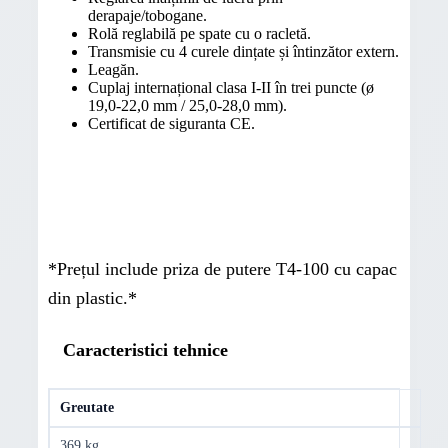
derapaje/tobogane.
Rolă reglabilă pe spate cu o racletă.
Transmisie cu 4 curele dințate și întinzător extern.
Leagăn.
Cuplaj internațional clasa I-II în trei puncte (ø
19,0-22,0 mm / 25,0-28,0 mm).
Certificat de siguranta CE.
*Prețul include priza de putere T4-100 cu capac
din plastic.*
Caracteristici tehnice
Greutate
369 kg