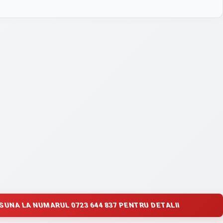
SUNA LA NUMARUL 0723 644 837 PENTRU DETALII