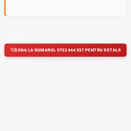
SUNA LA NUMARUL 0723 644 837 PENTRU DETALII