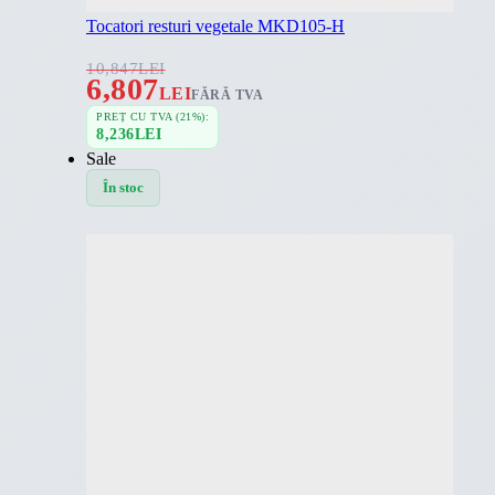
Tocatori resturi vegetale MKD105-H
10,847
LEI
6,807
LEI
FĂRĂ TVA
PREȚ CU TVA (21%):
8,236
LEI
Sale
În stoc