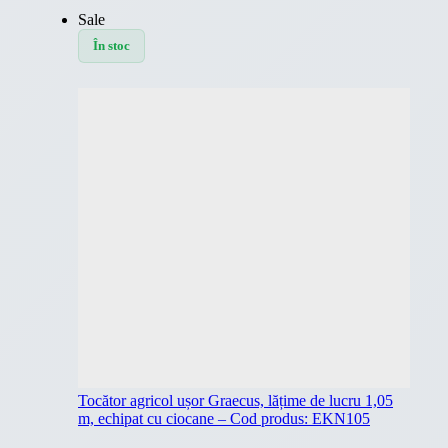
Sale
În stoc
Tocător agricol ușor Graecus, lățime de lucru 1,05
m, echipat cu ciocane – Cod produs: EKN105