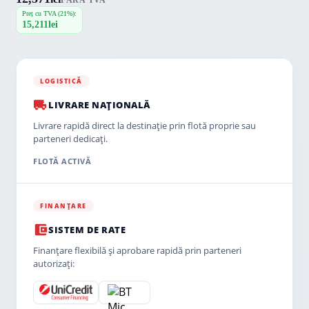
FĂRĂ TVA
Preț cu TVA (21%):
15,211
lei
LOGISTICĂ
LIVRARE NAȚIONALĂ
Livrare rapidă direct la destinație prin flotă proprie sau
parteneri dedicați.
FLOTĂ ACTIVĂ
FINANȚARE
SISTEM DE RATE
Finanțare flexibilă și aprobare rapidă prin parteneri
autorizați: