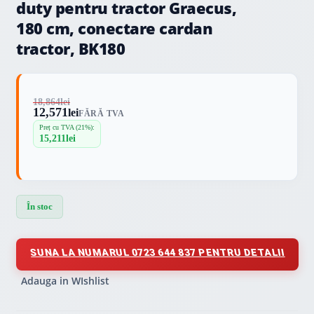
duty pentru tractor Graecus,
180 cm, conectare cardan
tractor, BK180
18,864
lei
12,571
lei
FĂRĂ TVA
Preț cu TVA (21%):
15,211
lei
În stoc
SUNA LA NUMARUL 0723 644 837 PENTRU DETALII
Adauga in WIshlist