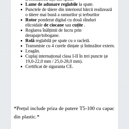
Lame de adunare reglabile
la spate.
Punctele de tăiere din interiorul bărcii realizează
o tăiere mai bună a ramurilor și ierburilor
Rotor
ponderat digital cu două rânduri
elicoidale
de ciocane
sau
cuțite
.
Reglarea înălțimii de lucru prin
derapaje/tobogane.
Rolă
reglabilă pe spate cu o racletă.
Transmisie cu 4 curele dințate și întinzător extern.
Leagăn.
Cuplaj internațional clasa I-II în trei puncte (ø
19,0-22,0 mm / 25,0-28,0 mm).
Certificat de siguranta CE.
*Prețul include priza de putere T5-100 cu capac
din plastic.*