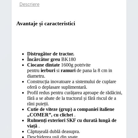
Descriere
Avantaje și caracteristici
Distrugător de tractor.
Încărcător greu
BK180
Ciocane dintate
1600g potrivite
pentru
ierburi
si
ramuri
de pana la 8 cm in
diametru.
Construcția inovatoare a sistemului de cuplare
oferă o deplasare suplimentară.
Profil redus pentru curățarea aproape de rădăcini,
fără a se abate de la tractorul și fără riscul de a
răni puieții.
Cutie de viteze (grup) a companiei italiene
„COMER”, cu clichet
.
Rulmenți exteriori SKF cu durată lungă de
viață
.
Căptușeală dublă deasupra.
Deschiderea ușii din spate.