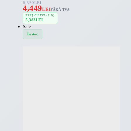
6,550
LEI
4,449
LEI
FĂRĂ TVA
PREȚ CU TVA (21%):
5,383
LEI
Sale
În stoc