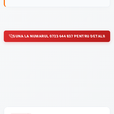
SUNA LA NUMARUL 0723 644 837 PENTRU DETALII