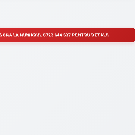
SUNA LA NUMARUL 0723 644 837 PENTRU DETALII