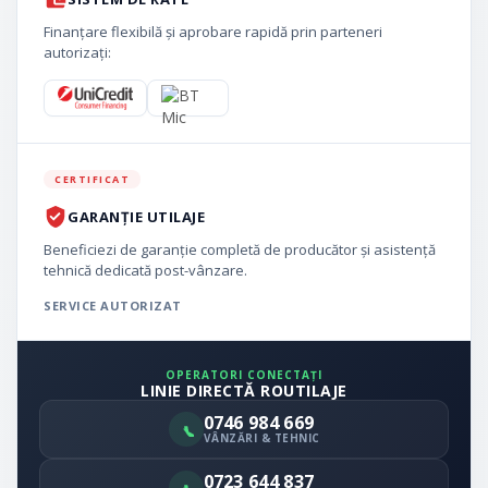
Finanțare flexibilă și aprobare rapidă prin parteneri
autorizați:
CERTIFICAT
GARANȚIE UTILAJE
Beneficiezi de garanție completă de producător și asistență
tehnică dedicată post-vânzare.
SERVICE AUTORIZAT
OPERATORI CONECTAȚI
LINIE DIRECTĂ ROUTILAJE
0746 984 669
VÂNZĂRI & TEHNIC
0723 644 837