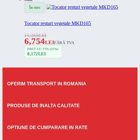
În stoc
Tocator resturi vegetale MKD165
11,266
LEI
6,754
LEI
FĂRĂ TVA
PREȚ CU TVA (21%):
8,172
LEI
OFERIM TRANSPORT IN ROMANIA
PRODUSE DE INALTA CALITATE
OPTIUNE DE CUMPARARE IN RATE