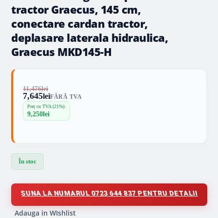
tractor Graecus, 145 cm,
conectare cardan tractor,
deplasare laterala hidraulica,
Graecus MKD145-H
11,476
lei
7,645
lei
FĂRĂ TVA
Preț cu TVA (21%):
9,250
lei
În stoc
SUNA LA NUMARUL 0723 644 837 PENTRU DETALII
Adauga in WIshlist