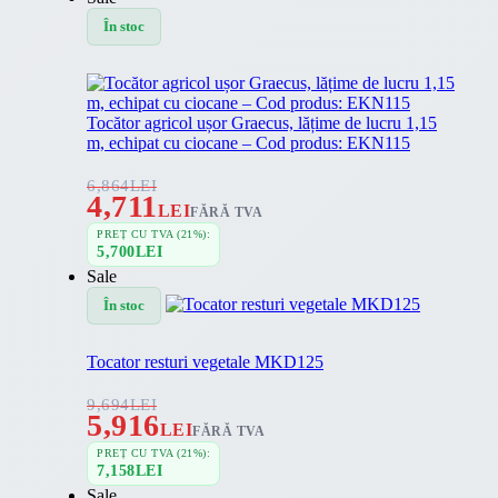
În stoc
Tocător agricol ușor Graecus, lățime de lucru 1,15
m, echipat cu ciocane – Cod produs: EKN115
6,864
LEI
4,711
LEI
FĂRĂ TVA
PREȚ CU TVA (21%):
5,700
LEI
Sale
În stoc
Tocator resturi vegetale MKD125
9,694
LEI
5,916
LEI
FĂRĂ TVA
PREȚ CU TVA (21%):
7,158
LEI
Sale