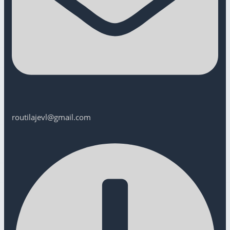
routilajevl@gmail.com