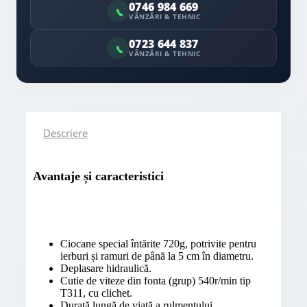
0746 984 669
VÂNZĂRI & TEHNIC
0723 644 837
VÂNZĂRI & TEHNIC
Descriere
Avantaje și caracteristici
Ciocane special întărite 720g, potrivite pentru
ierburi și ramuri de până la 5 cm în diametru.
Deplasare hidraulică.
Cutie de viteze din fonta (grup) 540r/min tip
T311, cu clichet.
Durată lungă de viață a rulmentului.