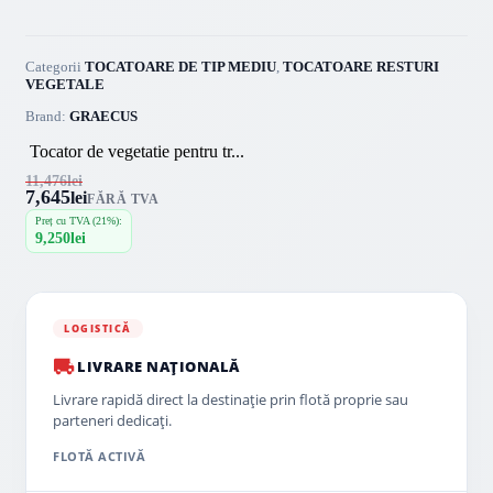
Categorii
TOCATOARE DE TIP MEDIU
,
TOCATOARE RESTURI
VEGETALE
Brand:
GRAECUS
Tocator de vegetatie pentru tr...
11,476
lei
7,645
lei
FĂRĂ TVA
Preț cu TVA (21%):
9,250
lei
LOGISTICĂ
LIVRARE NAȚIONALĂ
Livrare rapidă direct la destinație prin flotă proprie sau
parteneri dedicați.
FLOTĂ ACTIVĂ