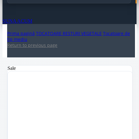
SUNA ACUM
Prima pagină
TOCATOARE RESTURI VEGETALE
Tocatoare de
tip mediu
Return to previous page
Sale