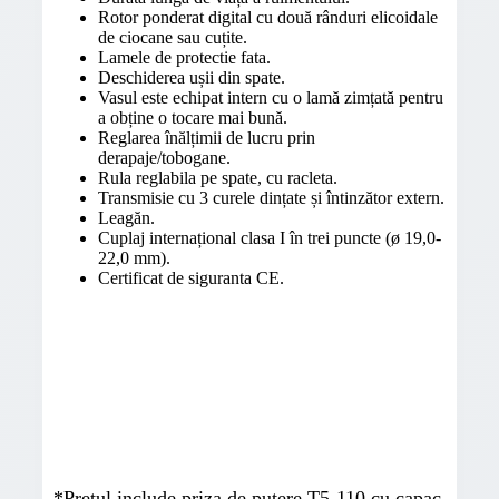
Rotor ponderat digital cu două rânduri elicoidale
de ciocane sau cuțite.
Lamele de protectie fata.
Deschiderea ușii din spate.
Vasul este echipat intern cu o lamă zimțată pentru
a obține o tocare mai bună.
Reglarea înălțimii de lucru prin
derapaje/tobogane.
Rula reglabila pe spate, cu racleta.
Transmisie cu 3 curele dințate și întinzător extern.
Leagăn.
Cuplaj internațional clasa I în trei puncte (ø 19,0-
22,0 mm).
Certificat de siguranta CE.
*Prețul include priza de putere T5-110 cu capac