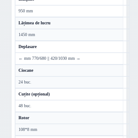
950 mm
Lățimea de lucru
1450 mm
Deplasare
← mm 770/680 || 420/1030 mm →
Ciocane
24 buc.
Cuțite (opțional)
48 buc.
Rotor
108*8 mm