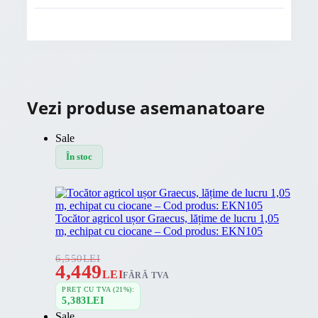
Vezi produse asemanatoare
Sale
În stoc
Tocător agricol ușor Graecus, lățime de lucru 1,05
m, echipat cu ciocane – Cod produs: EKN105
6,550
LEI
4,449
LEI
FĂRĂ TVA
PREȚ CU TVA (21%):
5,383
LEI
Sale