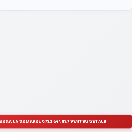
SUNA LA NUMARUL 0723 644 837 PENTRU DETALII