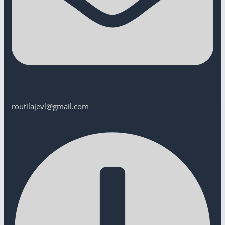
routilajevl@gmail.com