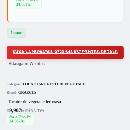
24,087
lei
În stoc
SUNA LA NUMARUL 0723 644 837 PENTRU DETALII
Adauga in WIshlist
Categorii
TOCATOARE RESTURI VEGETALE
Brand:
GRAECUS
Tocator de vegetatie ierboasa ...
19,907
lei
FĂRĂ TVA
Preț cu TVA (21%):
24,087
lei