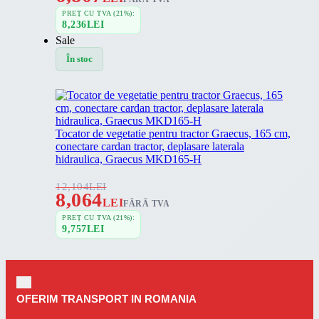
PREȚ CU TVA (21%):
8,236
LEI
Sale
În stoc
Tocator de vegetatie pentru tractor Graecus, 165 cm,
conectare cardan tractor, deplasare laterala
hidraulica, Graecus MKD165-H
12,104
LEI
8,064
LEI
FĂRĂ TVA
PREȚ CU TVA (21%):
9,757
LEI
OFERIM TRANSPORT IN ROMANIA