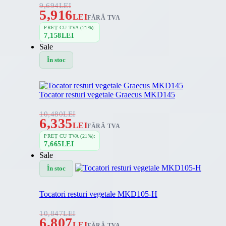
9,694
LEI
5,916
LEI
FĂRĂ TVA
PREȚ CU TVA (21%):
7,158
LEI
Sale
În stoc
Tocator resturi vegetale Graecus MKD145
10,480
LEI
6,335
LEI
FĂRĂ TVA
PREȚ CU TVA (21%):
7,665
LEI
Sale
În stoc
Tocatori resturi vegetale MKD105-H
10,847
LEI
6,807
LEI
FĂRĂ TVA