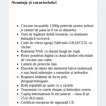
Avantaje și caracteristici
Ciocane incasabile 1200g potrivite pentru ierburi
si ramuri de pana la 9 cm in diametru.
Turn de legătură dublă rezistent, cu deplasare
hidraulică excesivă.
Cutie de viteze (grup) 540r/min GRAECUS, cu
clichet.
Rulmenți NSK cu durată lungă de viață.
Rotor ponderat digital cu două rânduri elicoidale
de ciocane sau cuțite.
Lamele de protectie fata.
Punctele de tăiere din interiorul bărcii realizează
o mai bună mărunțire a ramurilor și ierburilor.
Reglarea înălțimii de lucru prin
derapaje/tobogane.
Rolă reglabilă pe spate cu o racletă.
Transmisie cu curele dințate și întinzător extern.
Cuplaj internațional în trei puncte – clasa II (ø
25,0-28,0 mm).
Certificat european de siguranță CE.