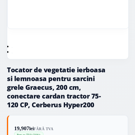
Tocator de vegetatie ierboasa
si lemnoasa pentru sarcini
grele Graecus, 200 cm,
conectare cardan tractor 75-
120 CP, Cerberus Hyper200
19,907
lei
FĂRĂ TVA
Preț cu TVA (21%):