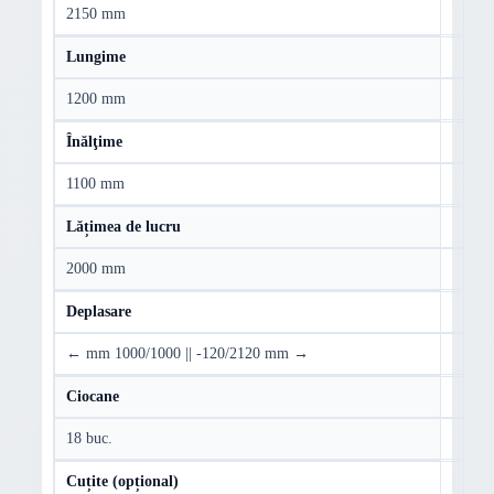
2150 mm
Lungime
1200 mm
Înălţime
1100 mm
Lățimea de lucru
2000 mm
Deplasare
← mm 1000/1000 || -120/2120 mm →
Ciocane
18 buc.
Cuțite (opțional)