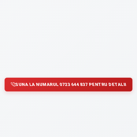
SUNA LA NUMARUL 0723 644 837 PENTRU DETALII