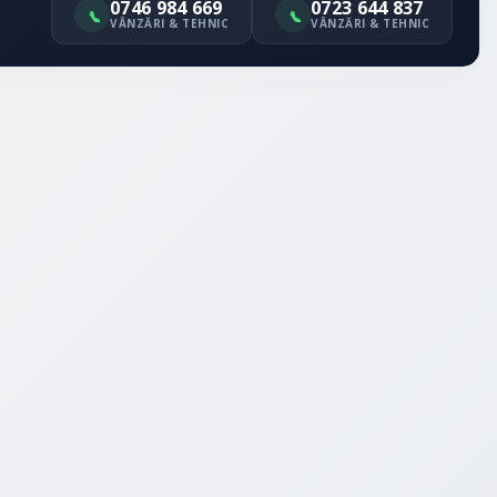
0746 984 669
0723 644 837
VÂNZĂRI & TEHNIC
VÂNZĂRI & TEHNIC