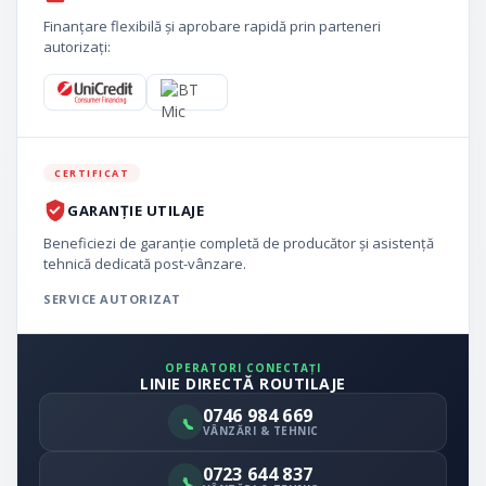
Finanțare flexibilă și aprobare rapidă prin parteneri
autorizați:
CERTIFICAT
GARANȚIE UTILAJE
Beneficiezi de garanție completă de producător și asistență
tehnică dedicată post-vânzare.
SERVICE AUTORIZAT
OPERATORI CONECTAȚI
LINIE DIRECTĂ ROUTILAJE
0746 984 669
VÂNZĂRI & TEHNIC
0723 644 837