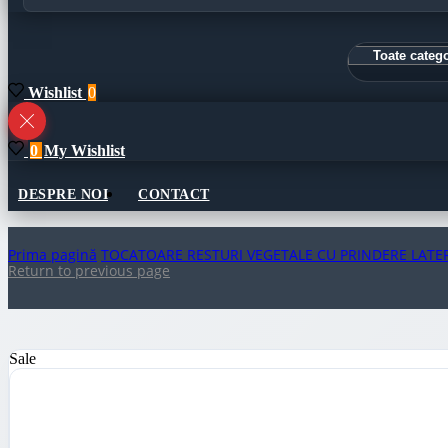
Wishlist
0
0
My Wishlist
DESPRE NOI
CONTACT
Prima pagină
TOCATOARE RESTURI VEGETALE CU PRINDERE LATE
Return to previous page
Sale