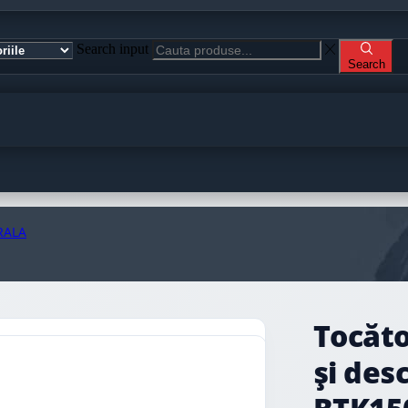
Search input
Search
RALA
Tocăto
și des