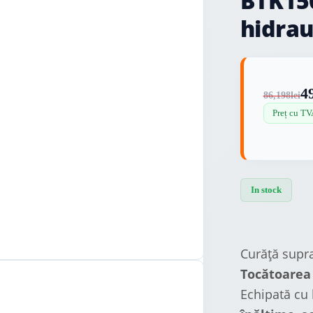
BTK150
hidrau
4
86,198
lei
Preț cu TV
In stock
Curăță supra
Tocătoarea
Echipată cu