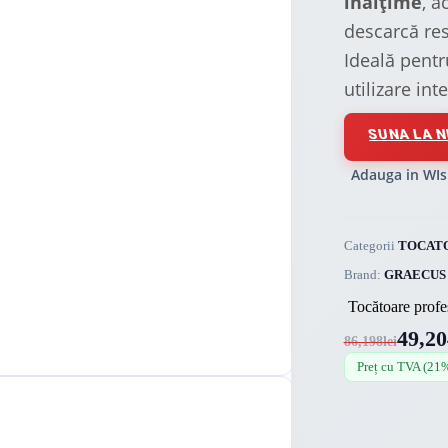
înălțime
, a
descarcă res
Ideală pentr
utilizare int
SUNA LA N
Adauga in WIs
Categorii
TOCATO
Brand:
GRAECUS
Tocătoare profe
49,20
86,198
lei
Preț cu TVA (21