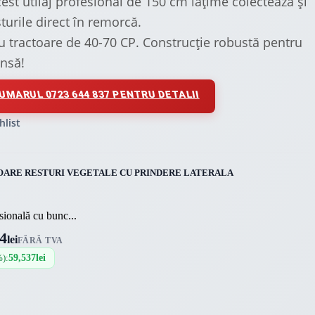
cest utilaj profesional de 150 cm lățime colectează și
turile direct în remorcă.
u tractoare de 40-70 CP. Construcție robustă pentru
ensă!
UMARUL 0723 644 837 PENTRU DETALII
hlist
ARE RESTURI VEGETALE CU PRINDERE LATERALA
sională cu bunc...
4
lei
FĂRĂ TVA
%):
59,537
lei