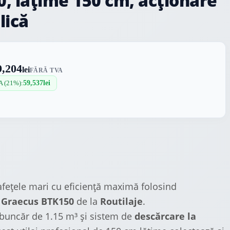
, lățime 150 cm, acționare
lică
9,204
lei
FĂRĂ TVA
A (21%):
59,537
lei
fețele mari cu eficiență maximă folosind
 Graecus BTK150
de la
Routilaje
.
 buncăr de 1.15 m³ și sistem de
descărcare la