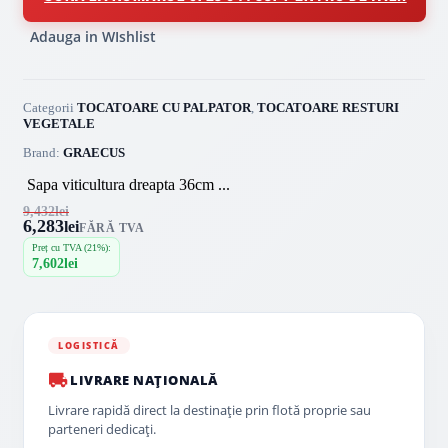
Adauga in WIshlist
Categorii
TOCATOARE CU PALPATOR
,
TOCATOARE RESTURI
VEGETALE
Brand:
GRAECUS
Sapa viticultura dreapta 36cm ...
9,432
lei
6,283
lei
FĂRĂ TVA
Preț cu TVA (21%):
7,602
lei
LOGISTICĂ
LIVRARE NAȚIONALĂ
Livrare rapidă direct la destinație prin flotă proprie sau
parteneri dedicați.