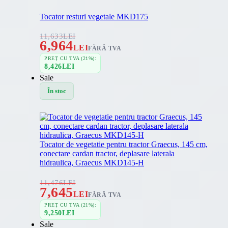
Tocator resturi vegetale MKD175
11,633
LEI
6,964
LEI
FĂRĂ TVA
PREȚ CU TVA (21%):
8,426
LEI
Sale
În stoc
Tocator de vegetatie pentru tractor Graecus, 145 cm,
conectare cardan tractor, deplasare laterala
hidraulica, Graecus MKD145-H
11,476
LEI
7,645
LEI
FĂRĂ TVA
PREȚ CU TVA (21%):
9,250
LEI
Sale