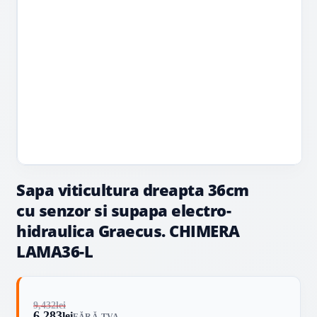
Sapa viticultura dreapta 36cm
cu senzor si supapa electro-
hidraulica Graecus. CHIMERA
LAMA36-L
9,432
lei
6,283
lei