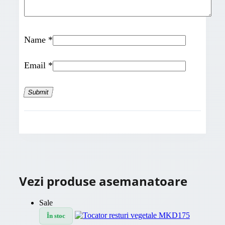
Name
*
Email
*
Vezi produse asemanatoare
Sale
În stoc