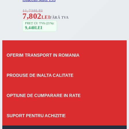
11,738
LEI
7,802
LEI
FĂRĂ TVA
PREȚ CU TVA (21%):
9,440
LEI
OFERIM TRANSPORT IN ROMANIA
PRODUSE DE INALTA CALITATE
OPTIUNE DE CUMPARARE IN RATE
SUPORT PENTRU ACHIZITIE