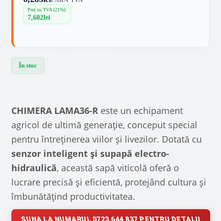
FĂRĂ TVA
Preț cu TVA (21%):
7,602
lei
În stoc
CHIMERA LAMA36-R
este un echipament
agricol de ultimă generație, conceput special
pentru întreținerea viilor și livezilor. Dotată cu
senzor inteligent și supapă electro-
hidraulică
, această sapă viticolă oferă o
lucrare precisă și eficientă, protejând cultura și
îmbunătățind productivitatea.
SUNA LA NUMARUL 0723 644 837 PENTRU DETALII