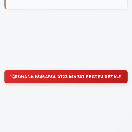
SUNA LA NUMARUL 0723 644 837 PENTRU DETALII