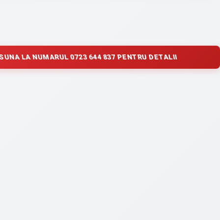
SUNA LA NUMARUL 0723 644 837 PENTRU DETALII