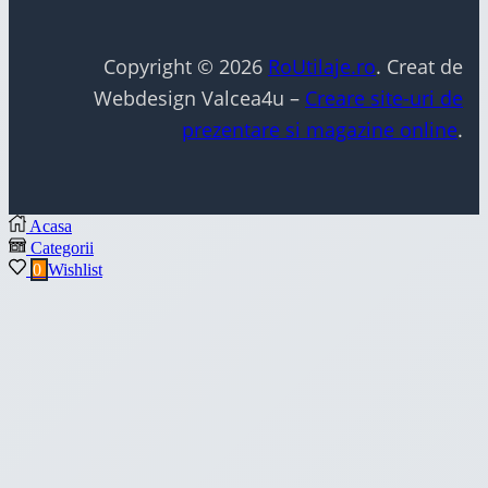
Copyright © 2026
RoUtilaje.ro
. Creat de
Webdesign Valcea4u –
Creare site-uri de
prezentare si magazine online
.
Acasa
Categorii
0
Wishlist