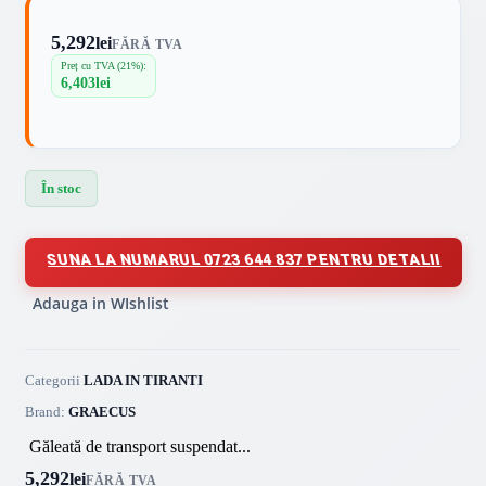
5,292
lei
FĂRĂ TVA
Preț cu TVA (21%):
6,403
lei
În stoc
SUNA LA NUMARUL 0723 644 837 PENTRU DETALII
Adauga in WIshlist
Categorii
LADA IN TIRANTI
Brand:
GRAECUS
Găleată de transport suspendat...
5,292
lei
FĂRĂ TVA