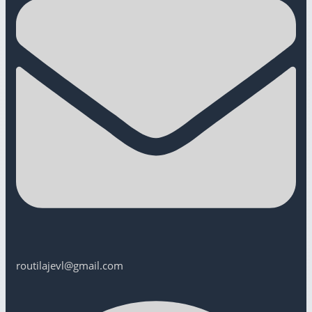
routilajevl@gmail.com