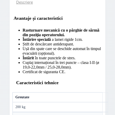
Descriere
Avantaje și caracteristici
Rasturnare mecanică cu o pârghie de sârmă
din poziţia operatorului.
Întărire specială
a lamei rigide 1cm.
Știft de descărcare antiderapant.
Ușă din spate care se deschide automat în timpul
evacuării (opțional).
Întărit
în toate punctele de stres.
Cuplaj internațional în trei puncte – clasa I-II (ø
19,0-22,0mm / 25,0-28,0mm).
Certificat de siguranta CE.
Caracteristici tehnice
Greutate
200 kg