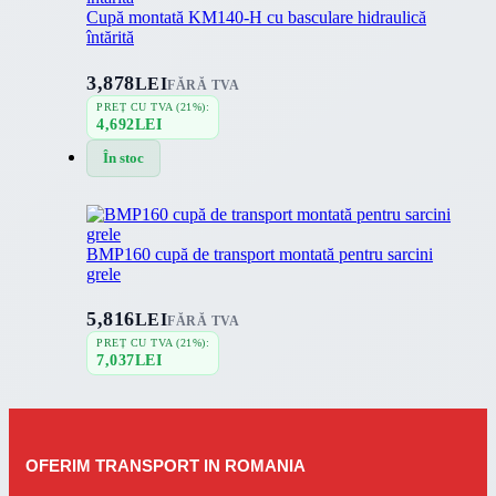
Cupă montată KM140-H cu basculare hidraulică
întărită
3,878
LEI
FĂRĂ TVA
PREȚ CU TVA (21%):
4,692
LEI
În stoc
BMP160 cupă de transport montată pentru sarcini
grele
5,816
LEI
FĂRĂ TVA
PREȚ CU TVA (21%):
7,037
LEI
OFERIM TRANSPORT IN ROMANIA