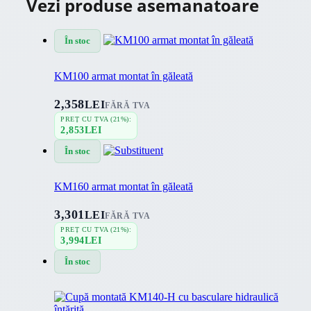
Vezi produse asemanatoare
În stoc
KM100 armat montat în găleată
2,358
LEI
FĂRĂ TVA
PREȚ CU TVA (21%):
2,853
LEI
În stoc
KM160 armat montat în găleată
3,301
LEI
FĂRĂ TVA
PREȚ CU TVA (21%):
3,994
LEI
În stoc