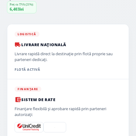
Preț cu TVA (21%):
6,403
lei
LOGISTICĂ
LIVRARE NAȚIONALĂ
Livrare rapidă direct la destinație prin flotă proprie sau
parteneri dedicați.
FLOTĂ ACTIVĂ
FINANȚARE
SISTEM DE RATE
Finanțare flexibilă și aprobare rapidă prin parteneri
autorizați: