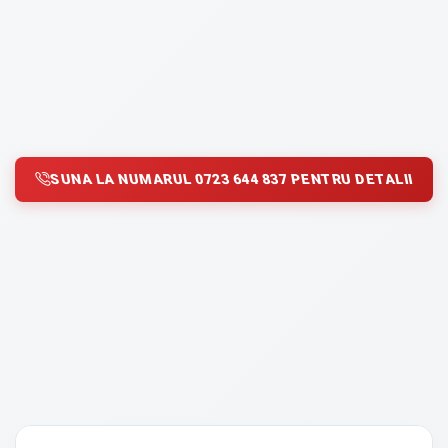
SUNA LA NUMARUL 0723 644 837 PENTRU DETALII