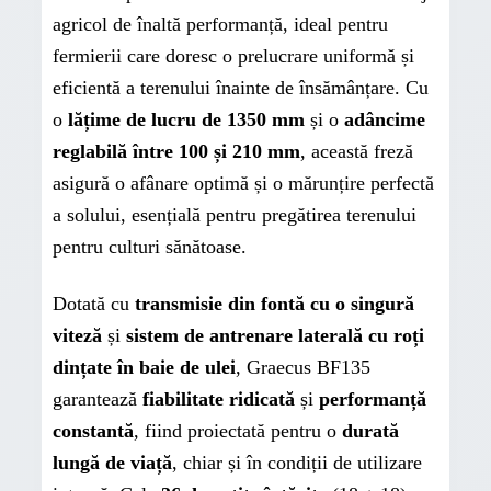
agricol de înaltă performanță, ideal pentru
fermierii care doresc o prelucrare uniformă și
eficientă a terenului înainte de însămânțare. Cu
o
lățime de lucru de 1350 mm
și o
adâncime
reglabilă între 100 și 210 mm
, această freză
asigură o afânare optimă și o mărunțire perfectă
a solului, esențială pentru pregătirea terenului
pentru culturi sănătoase.
Dotată cu
transmisie din fontă cu o singură
viteză
și
sistem de antrenare laterală cu roți
dințate în baie de ulei
, Graecus BF135
garantează
fiabilitate ridicată
și
performanță
constantă
, fiind proiectată pentru o
durată
lungă de viață
, chiar și în condiții de utilizare