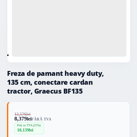
Freza de pamant heavy duty,
135 cm, conectare cardan
tractor, Graecus BF135
12,576
lei
8,379
lei
FĂRĂ TVA
Preț cu TVA (21%):
10,139
lei