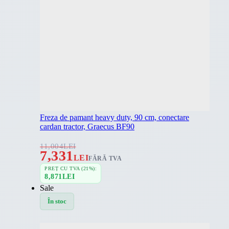
Freza de pamant heavy duty, 90 cm, conectare
cardan tractor, Graecus BF90
11,004
LEI
7,331
LEI
FĂRĂ TVA
PREȚ CU TVA (21%):
8,871
LEI
Sale
În stoc