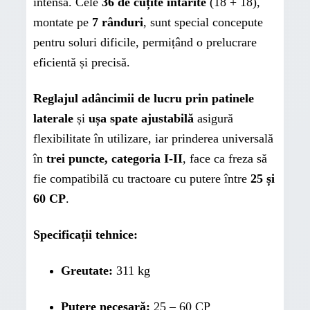
intensă. Cele
36 de cuțite întărite
(18 + 18),
montate pe
7 rânduri
, sunt special concepute
pentru soluri dificile, permițând o prelucrare
eficientă și precisă.
Reglajul adâncimii de lucru prin patinele
laterale
și
ușa spate ajustabilă
asigură
flexibilitate în utilizare, iar prinderea universală
în
trei puncte, categoria I-II
, face ca freza să
fie compatibilă cu tractoare cu putere între
25 și
60 CP
.
Specificații tehnice:
Greutate:
311 kg
Putere necesară:
25 – 60 CP