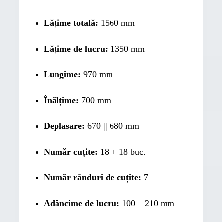
Lățime totală:
1560 mm
Lățime de lucru:
1350 mm
Lungime:
970 mm
Înălțime:
700 mm
Deplasare:
670 || 680 mm
Număr cuțite:
18 + 18 buc.
Număr rânduri de cuțite:
7
Adâncime de lucru:
100 – 210 mm