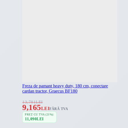
Freza de pamant heavy duty, 180 cm, conectare
cardan tractor, Graecus BF180
13,781
LEI
9,165
LEI
FĂRĂ TVA
PREȚ CU TVA (21%):
11,090
LEI