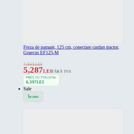
Freza de pamant, 125 cm, conectare cardan tractor,
Graecus EF125-M
7,965
LEI
5,287
LEI
FĂRĂ TVA
PREȚ CU TVA (21%):
6,397
LEI
Sale
În stoc