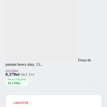
Freza de
pamant heavy duty, 13...
12,576
lei
8,379
lei
FĂRĂ TVA
Preț cu TVA (21%):
10,139
lei
LOGISTICĂ