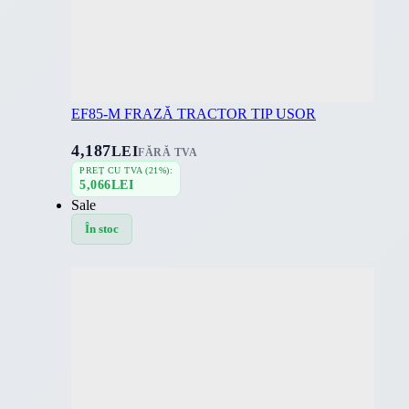
EF85-M FRAZĂ TRACTOR TIP USOR
4,187
LEI
FĂRĂ TVA
PREȚ CU TVA (21%):
5,066
LEI
Sale
În stoc