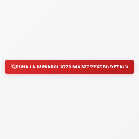
SUNA LA NUMARUL 0723 644 837 PENTRU DETALII