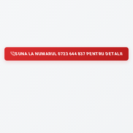
SUNA LA NUMARUL 0723 644 837 PENTRU DETALII