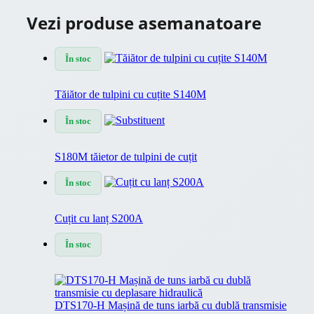
Vezi produse asemanatoare
În stoc
Tăiător de tulpini cu cuțite S140M
În stoc
S180M tăietor de tulpini de cuțit
În stoc
Cuțit cu lanț S200A
În stoc
DTS170-H Mașină de tuns iarbă cu dublă transmisie