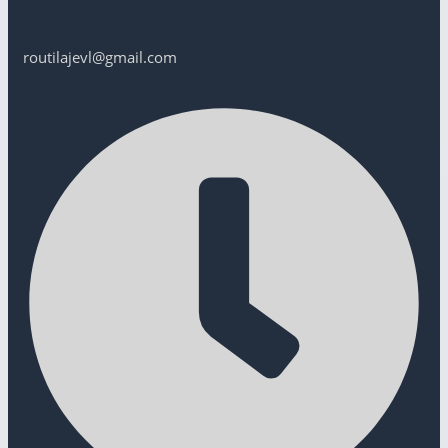
routilajevl@gmail.com