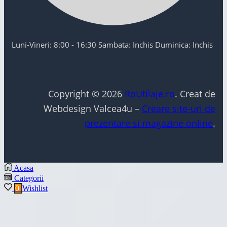
Luni-Vineri: 8:00 - 16:30 Sambata: Inchis Duminica: Inchis
Copyright © 2026
RoUtilaje.ro
. Creat de
Webdesign Valcea4u –
Creare site-uri de
prezentare si magazine online
.
Acasa
Categorii
0
Wishlist