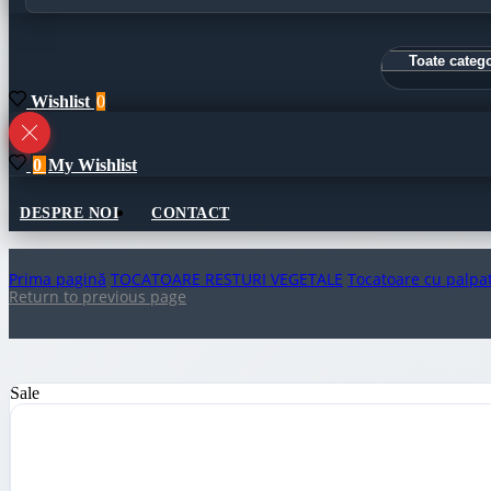
Wishlist
0
0
My Wishlist
DESPRE NOI
CONTACT
Prima pagină
TOCATOARE RESTURI VEGETALE
Tocatoare cu palpa
Return to previous page
Sale