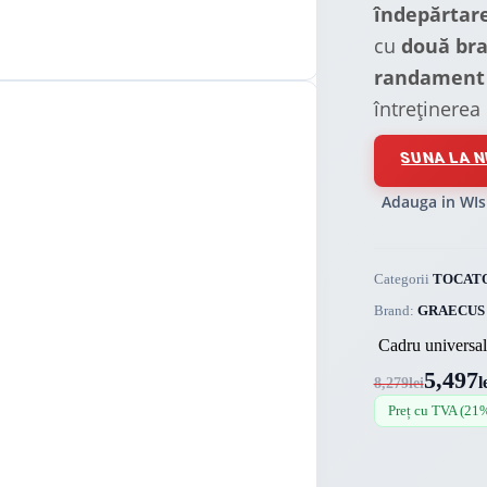
îndepărtare
cu
două bra
randament 
întreținerea 
SUNA LA N
Adauga in WIs
Categorii
TOCATO
Brand:
GRAECUS
Cadru universal 
5,497
l
8,279
lei
Preț cu TVA (21