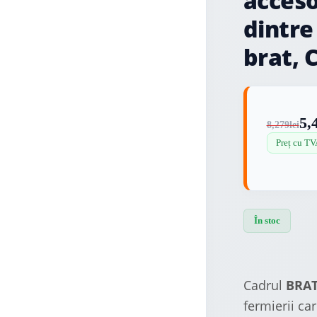
acceso
dintre
brat,
5,
8,279
lei
Preț cu TV
În stoc
Cadrul
BRAT
fermierii ca