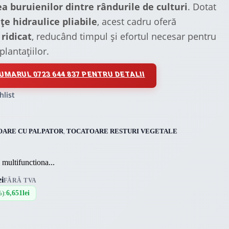
a buruienilor dintre rândurile de culturi
. Dotat
țe hidraulice pliabile
, acest cadru oferă
ridicat
, reducând timpul și efortul necesar pentru
plantațiilor.
UMARUL 0723 644 837 PENTRU DETALII
hlist
ARE CU PALPATOR
,
TOCATOARE RESTURI VEGETALE
multifunctiona...
ei
FĂRĂ TVA
%):
6,651
lei