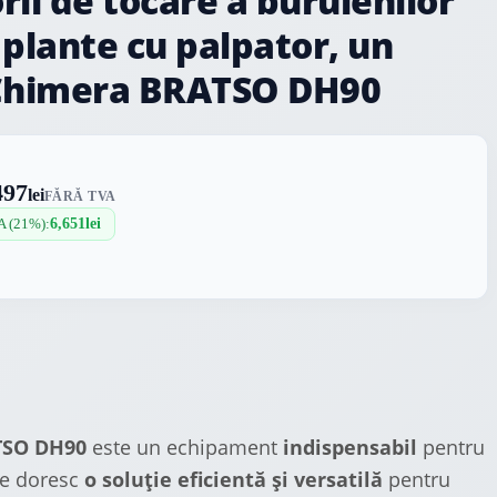
rii de tocare a buruienilor
 plante cu palpator, un
 Chimera BRATSO DH90
497
lei
FĂRĂ TVA
A (21%):
6,651
lei
SO DH90
este un echipament
indispensabil
pentru
re doresc
o soluție eficientă și versatilă
pentru