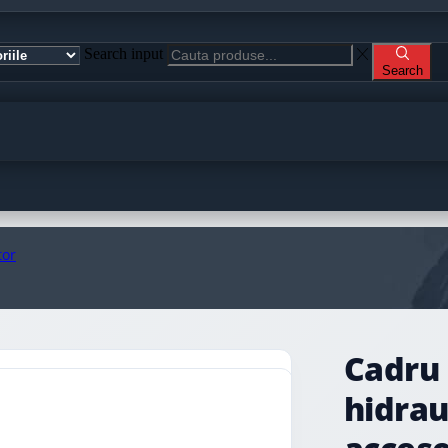
Search input
Search
tor
Cadru 
hidrau