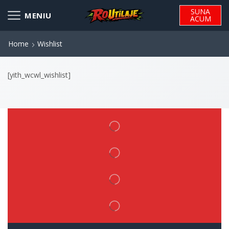
SUNA
ACUM
Home
Wishlist
[yith_wcwl_wishlist]