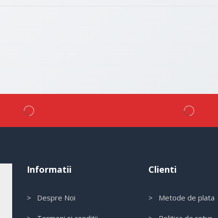
Informatii
Clienti
> Despre Noi
> Metode de plata