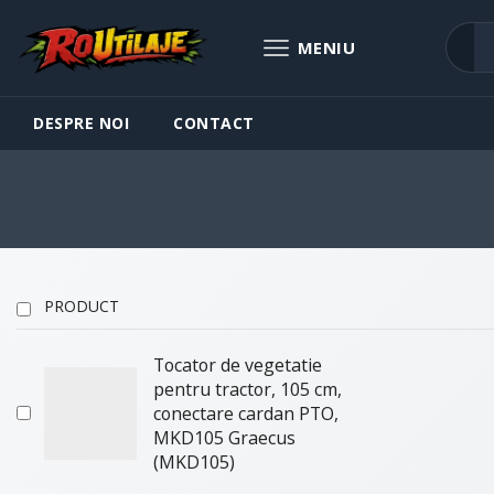
DESPRE NOI
CONTACT
PRODUCT
Tocator de vegetatie
pentru tractor, 105 cm,
conectare cardan PTO,
MKD105 Graecus
(MKD105)