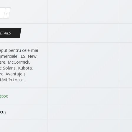
ETAILS
eput pentru cele mai
merciale : LS, New
ere, McCormick,
 Solaris, Kubota,
d. Avantaje și
tărit în toate...
 stoc
cus