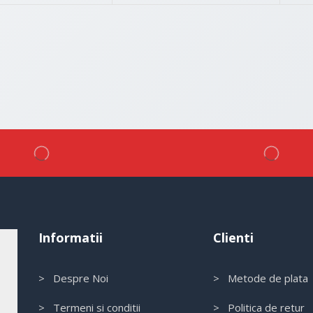
Informatii
Clienti
> Despre Noi
> Metode de plata
> Termeni si conditii
> Politica de retur