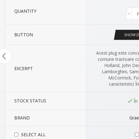
QUANTITY
BUTTON
SHOW D
Acest plug este conc
comune tractoare co
Holland, John De
EXCERPT
Lamborghini, Same
McCormick, For
caracteristici În
STOCK STATUS
În
BRAND
Grae
SELECT ALL